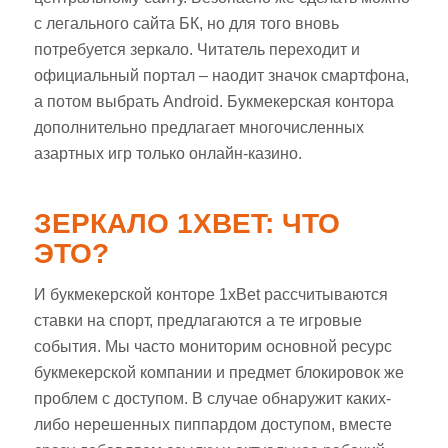
с легального сайта БК, но для того вновь
потребуется зеркало. Читатель переходит и
официальный портал – наодит значок смартфона,
а потом выбрать Android. Букмекерская контора
дополнительно предлагает многочисленных
азартных игр только онлайн-казино.
ЗЕРКАЛО 1XBET: ЧТО
ЭТО?
И букмекерской конторе 1xBet рассчитываются
ставки на спорт, предлагаются а те игровые
события. Мы часто мониторим основной ресурс
букмекерской компании и предмет блокировок же
проблем с доступом. В случае обнаружит каких-
либо нерешенных пиппардом доступом, вместе