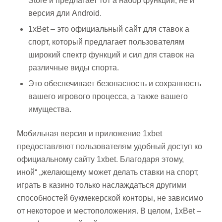
Store и предлагает тот а набор функций, не и
версия дли Android.
1xBet – это официальный сайт для ставок а
спорт, который предлагает пользователям
широкий спектр функций и сил для ставок на
различные виды спорта.
Это обеспечивает безопасность и сохранность
вашего игрового процесса, а также вашего
имущества.
Мобильная версия и приложение 1xbet
предоставляют пользователям удобный доступ ко
официальному сайту 1xbet. Благодаря этому,
иной“ „желающему может делать ставки на спорт,
играть в казино только наслаждаться другими
способностей букмекерской конторы, не зависимо
от некоторое и местоположения. В целом, 1xBet –