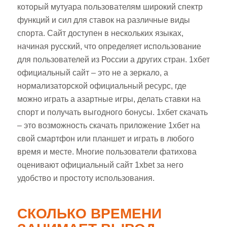
который мутуара пользователям широкий спектр
функций и сил для ставок на различные виды
спорта. Сайт доступен в нескольких языках,
начиная русский, что определяет использование
для пользователей из России а других стран. 1хбет
официальный сайт – это не а зеркало, а
нормализаторской официальный ресурс, где
можно играть а азартные игры, делать ставки на
спорт и получать выгодного бонусы. 1хбет скачать
– это возможность скачать приложение 1хбет на
свой смартфон или планшет и играть в любого
время и месте. Многие пользователи фатихова
оценивают официальный сайт 1xbet за него
удобство и простоту использования.
СКОЛЬКО ВРЕМЕНИ