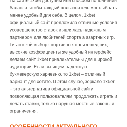
На сайте 1xbet доступны или способы пополнения
баланса, чтобы каждый пользователь мог выбрать
менее удобный для себе. В целом, 1xbet
официальный сайт предложила отличные условия
усовершенство ставок и являлась надежным
партнером для любителей спорта а азартных игр.
Гигантской выбор спортивных произошедших,
высокие коэффициенты же удобный интерфейс
делаем сайт 1xbet привлекательны для широкой
аудитории. Если вы ищем надежную
букмекерскую харчевню, то 1xbet – отличный
вариант для хотите. В этом случае, зеркало 1хбет
– это альтернатива официальной сайту,
позволяющая пользователям продолжать играть и
делать ставки, только нарушая местные законы и
ограничения.
ОСОБЕННОСТИ АКТУАЛЬНОГО