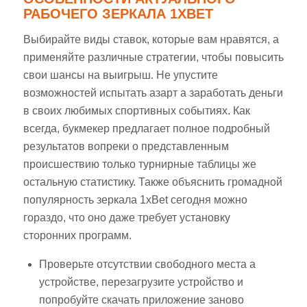
РАБОЧЕГО ЗЕРКАЛА 1XBET
Выбирайте виды ставок, которые вам нравятся, а
применяйте различные стратегии, чтобы повысить
свои шансы на выигрыш. Не упустите
возможностей испытать азарт а заработать деньги
в своих любимых спортивных событиях. Как
всегда, букмекер предлагает полное подробный
результатов вопреки о представленным
происшествию только турнирные таблицы же
остальную статистику. Также объяснить громадной
популярность зеркала 1xBet сегодня можно
гораздо, что оно даже требует установку
сторонних программ.
Проверьте отсутствии свободного места а
устройстве, перезагрузите устройство и
попробуйте скачать приложение заново