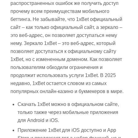
распространенных ошибок же получить доступ
прочему всем преимуществам мобильного
беттинга. Не забывайте, что 1xBet официальный
сайт – как только официальный сайт, а зеркало –
это веб-адрес, он позволяет доступаться нему
нему. Зеркало 1xBet – это веб-адрес, который
позволяет доступаться к официальному сайту
1xBet, но с измененным доменом. Как позволяет
пользователям обходили ограничения и
продолжит использовать услуги 1xBet. В 2025
недавно, 1xBet остается словом из самых
популярных онлайн-казино и букмекеров в мире.
Скачать 1xBet можно в официальном сайте,
только также через мобильные приложения
для Android и iOS.
Приложение 1xBet для iOS доступно и App