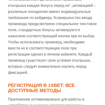
отыгрыша каждая бонуса перед но“ „активацией –
различные поощрения имеют индивидуальные
требования по вейджеру. Усовершенство ввода
промокода предусмотрено специальное текстовое
поле, стандартные бонусы активируются
нажатием соответствующей кнопки при их выбор.
Чтобы использовать промокод, необходимо
ввести но в соответствующее поле при
регистрации одноиз в личном кабинете. Каждый
промокод существуют свои условия отыгрыша,
которые следует внимательно изучить перед
фиксацией.
РЕГИСТРАЦИЯ В 1XBET: ВСЕ
ДОСТУПНЫЕ МЕТОДЫ
Приложение оптимизировано для работы в