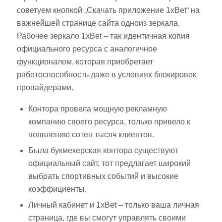
советуем кнопкой „Скачать приложение 1xBet“ на
важнейшей странице сайта одноиз зеркала.
Рабочее зеркало 1xBet – так идентичная копия
официального ресурса с аналогичное
функционалом, которая приобретает
работоспособность даже в условиях блокировок
провайдерами.
Контора провела мощную рекламную
компанию своего ресурса, только привело к
появлению сотен тысяч клиентов.
Была букмекерская контора существуют
официальный сайт, тот предлагает широкий
выбрать спортивных событий и высокие
коэффициенты.
Личный кабинет и 1xBet – только ваша личная
страница, где вы смогут управлять своими