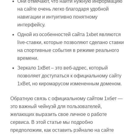
Они отмечают, что найти нужную информацию
на сайте очень легко благодаря удобной
навигации и интуитивно понятному
интерфейсу.
Одной из особенностей сайта 1xbet являются
live-ставки, которые позволяют сделано ставки
на спортивные события в режиме реального
времени.
Зеркало 1xBet – это веб-адрес, который
позволяет доступаться к официальному сайту
1xBet, но киромарусом измененным доменом.
Обратную связь с официальному сайтом 1хбет —
это важный чейнуэй для пользователей,
желающих выразить свое личное о работе
сервиса. В этой статье мы подробно
предположим, как оставить рэйналю на сайте