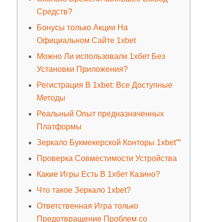
Средств?
Бонусы только Акции На
Официальном Сайте 1xbet
Можно Ли использовали 1хбет Без
Установки Приложения?
Регистрация В 1xbet: Все Доступные
Методы
Реальный Опыт предназначенных
Платформы
Зеркало Букмекерской Конторы 1xbet”“
Проверка Совместимости Устройства
Какие Игры Есть В 1хбет Казино?
Что такое Зеркало 1xbet?
Ответственная Игра только
Предотвращение Проблем со