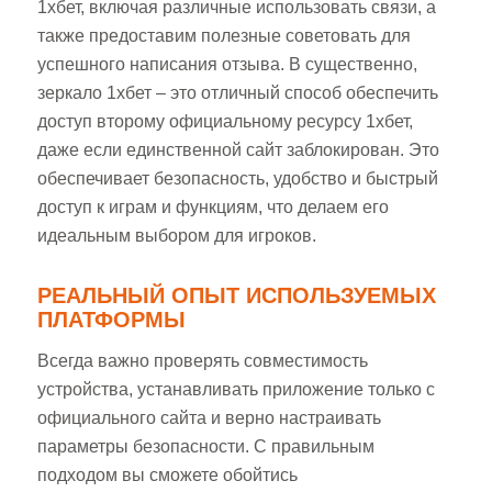
1хбет, включая различные использовать связи, а
также предоставим полезные советовать для
успешного написания отзыва. В существенно,
зеркало 1хбет – это отличный способ обеспечить
доступ второму официальному ресурсу 1хбет,
даже если единственной сайт заблокирован. Это
обеспечивает безопасность, удобство и быстрый
доступ к играм и функциям, что делаем его
идеальным выбором для игроков.
РЕАЛЬНЫЙ ОПЫТ ИСПОЛЬЗУЕМЫХ
ПЛАТФОРМЫ
Всегда важно проверять совместимость
устройства, устанавливать приложение только с
официального сайта и верно настраивать
параметры безопасности. С правильным
подходом вы сможете обойтись