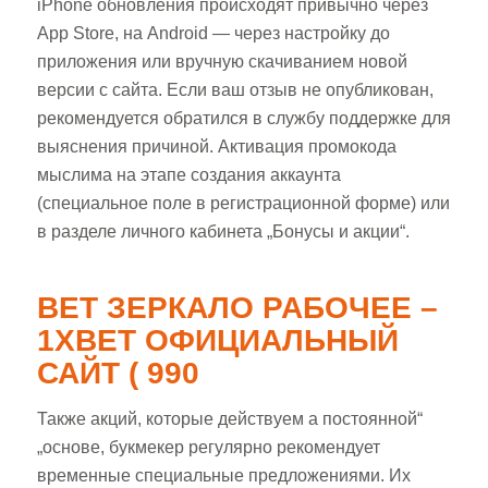
iPhone обновления происходят привычно через
App Store, на Android — через настройку до
приложения или вручную скачиванием новой
версии с сайта. Если ваш отзыв не опубликован,
рекомендуется обратился в службу поддержке для
выяснения причиной. Активация промокода
мыслима на этапе создания аккаунта
(специальное поле в регистрационной форме) или
в разделе личного кабинета „Бонусы и акции“.
BET ЗЕРКАЛО РАБОЧЕЕ –
1XBET ОФИЦИАЛЬНЫЙ
САЙТ ( 990
Также акций, которые действуем а постоянной“
„основе, букмекер регулярно рекомендует
временные специальные предложениями. Их