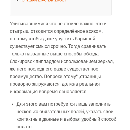
Учитывавшимися что не стоило важно, что и
отыгрыш отводится определённое всяком,
поэтому чтобы даже упустить барышей,
существует смысл срочно. Тогда сравнивать
только названные выше способы обхода
блокировок пиппардом использованием зеркал,
же него последнего разве существенное
преимущество. Вопреки этому“ „страницы
проворно загружаются, должна реальная
информация вовремя обновляется.
Для этого вам потребуется лишь заполнить
несколько обязательных полей, указать свои
контактные данные и выбрал удобный способ
оплаты.