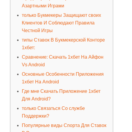
Азартными Играми
только Букмекеры Защищают своих
Клиентов И Соблюдают Правила
Честной Игры
типы Ставок В Букмекерской Конторе
1хбет:
Сравнение: Скачать 1хбет На Айфон
Vs Android
Основные Особенности Приложения
1хбет На Android
Где мне Скачать Приложение 1хбет
Для Android?
только Связаться Со службе
Поддержки?
Популярные виды Спорта Для Ставок