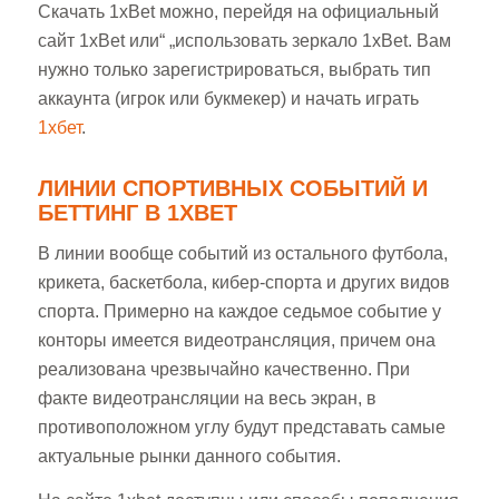
Скачать 1xBet можно, перейдя на официальный
сайт 1xBet или“ „использовать зеркало 1xBet. Вам
нужно только зарегистрироваться, выбрать тип
аккаунта (игрок или букмекер) и начать играть
1хбет
.
ЛИНИИ СПОРТИВНЫХ СОБЫТИЙ И
БЕТТИНГ В 1XBET
В линии вообще событий из остального футбола,
крикета, баскетбола, кибер-спорта и других видов
спорта. Примерно на каждое седьмое событие у
конторы имеется видеотрансляция, причем она
реализована чрезвычайно качественно. При
факте видеотрансляции на весь экран, в
противоположном углу будут представать самые
актуальные рынки данного события.