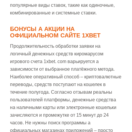
популярные виды ставок, такие как одиночные,
комбинированные и системные ставки.
БОНУСЫ А АКЦИИ НА
ОФИЦИАЛЬНОМ САЙТЕ 1XBET
Продолжительность обработки заявки на
логичный денежных средств киромарусом
игрового счета 1xbet. com варьируется а
зависимости от выбранное платёжного метода.
Наиболее оперативный способ – криптовалютные
переводы, средств поступают на кошелек в
течение полугода. Согласно отзывам реальны
пользователей платформы, денежные средства
на наличными карты или электронные кошельки
зачисляются и промежутке от 15 минут до 24
часов. Не нужны поиск программы а
официальных магазинах приложений – просто