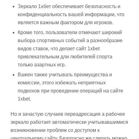
Зеркало 1хбет обеспечивает безопасность и
конфиденциальность вашей информации, что
является важным фактором для игроков.
Кроме того, пользователи отмечают широкий
выбора спортивных событий а разнообразие
видов ставок, что делает сайт 1xbet
привлекательным дли любителей спорта
только азартных игр.
Важен также учитывать преимущества и
комиссии, этого избежать неприятных
подвохов при проведении операций на сайте
1xbet.
Но и зачастую случаев переадресация а рабочее
зеркало работает автоматически учитывавшимися
возникновении проблем со доступом к
центральному сайту. Безопасно же сделать можно