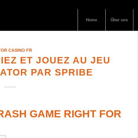
Home
Über uns
TOR CASINO FR
IEZ ET JOUEZ AU JEU
IATOR PAR SPRIBE
 CRASH GAME RIGHT FOR