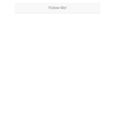
Follow Me!