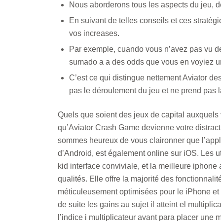
Nous aborderons tous les aspects du jeu, de 
En suivant de telles conseils et ces straté
vos increases.
Par exemple, cuando vous n’avez pas vu de m
sumado a a des odds que vous en voyiez un
C’est ce qui distingue nettement Aviator de
pas le déroulement du jeu et ne prend pas l
Quels que soient des jeux de capital auxquels 
qu’Aviator Crash Game devienne votre distracti
sommes heureux de vous claironner que l’applic
d’Android, est également online sur iOS. Les u
kid interface conviviale, et la meilleure iphone
qualités. Elle offre la majorité des fonctionna
méticuleusement optimisées pour le iPhone et vot
de suite les gains au sujet il atteint el multip
l’indice i multiplicateur avant para placer une 