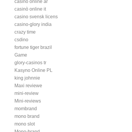
casino online ar
casinò online it
casino svensk licens
casino-glory india
crazy time
csdino
fortune tiger brazil
Game
glory-casinos tr
Kasyno Online PL
king johnnie
Maxi reviewe
mini-review
Mini-reviews
mombrand
mono brand
mono slot
Mono-brand