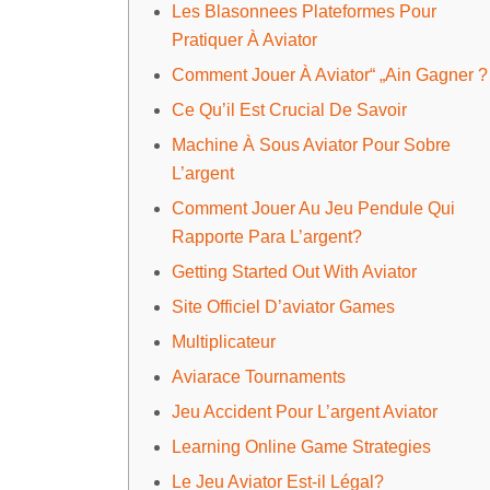
Les Blasonnees Plateformes Pour
Pratiquer À Aviator
Comment Jouer À Aviator“ „Ain Gagner ?
Ce Qu’il Est Crucial De Savoir
Machine À Sous Aviator Pour Sobre
L’argent
Comment Jouer Au Jeu Pendule Qui
Rapporte Para L’argent?
Getting Started Out With Aviator
Site Officiel D’aviator Games
Multiplicateur
Aviarace Tournaments
Jeu Accident Pour L’argent Aviator
Learning Online Game Strategies
Le Jeu Aviator Est-il Légal?