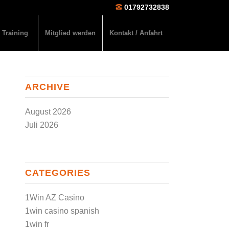
01792732838
Training
Mitglied werden
Kontakt / Anfahrt
ARCHIVE
August 2026
Juli 2026
CATEGORIES
1Win AZ Casino
1win casino spanish
1win fr