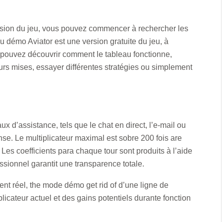
ion du jeu, vous pouvez commencer à rechercher les
u démo Aviator est une version gratuite du jeu, à
 pouvez découvrir comment le tableau fonctionne,
urs mises, essayer différentes stratégies ou simplement
x d’assistance, tels que le chat en direct, l’e-mail ou
nse. Le multiplicateur maximal est sobre 200 fois are
Les coefficients para chaque tour sont produits à l’aide
essionnel garantit une transparence totale.
ent réel, the mode démo get rid of d’une ligne de
iplicateur actuel et des gains potentiels durante fonction