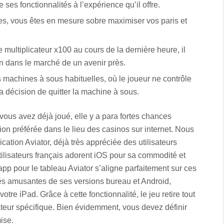
ses fonctionnalités à l’expérience qu’il offre.
gies, vous êtes en mesure sobre maximiser vos paris et
ultiplicateur x100 au cours de la dernière heure, il
 dans le marché de un avenir près.
s machines à sous habituelles, où le joueur ne contrôle
a décision de quitter la machine à sous.
vous avez déjà joué, elle y a para fortes chances
on préférée dans le lieu des casinos sur internet. Nous
ation Aviator, déjà très appréciée des utilisateurs
tilisateurs français adorent iOS pour sa commodité et
 app pour le tableau Aviator s’aligne parfaitement sur ces
lités amusantes de ses versions bureau et Android,
re iPad. Grâce à cette fonctionnalité, le jeu retire tout
licateur spécifique. Bien évidemment, vous devez définir
mise.