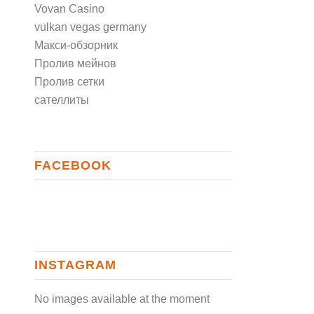
Vovan Casino
vulkan vegas germany
Макси-обзорник
Пролив мейнов
Пролив сетки
сателлиты
FACEBOOK
INSTAGRAM
No images available at the moment