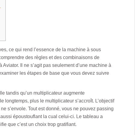
-
tives, ce qui rend l’essence de la machine à sous
 comprendre des règles et des combinaisons de
Aviator. Il ne s’agit pas seulement d’une machine à
s examiner les étapes de base que vous devez suivre
lle tandis qu’un multiplicateur augmente
 longtemps, plus le multiplicateur s’accroît. L’objectif
ion ne s’envole. Tout est donné, vous ne pouvez passing
aussi époustouflant la cual celui-ci. Le tableau a
e que c’est un choix trop gratifiant.