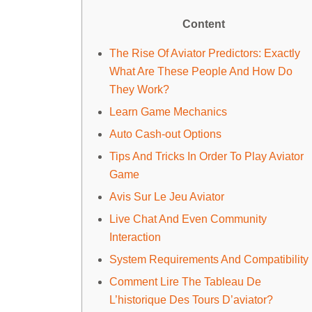
Content
The Rise Of Aviator Predictors: Exactly
What Are These People And How Do
They Work?
Learn Game Mechanics
Auto Cash-out Options
Tips And Tricks In Order To Play Aviator
Game
Avis Sur Le Jeu Aviator
Live Chat And Even Community
Interaction
System Requirements And Compatibility
Comment Lire The Tableau De
L’historique Des Tours D’aviator?