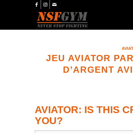
AVIA
JEU AVIATOR PAR
D’ARGENT AV
AVIATOR: IS THIS
YOU?