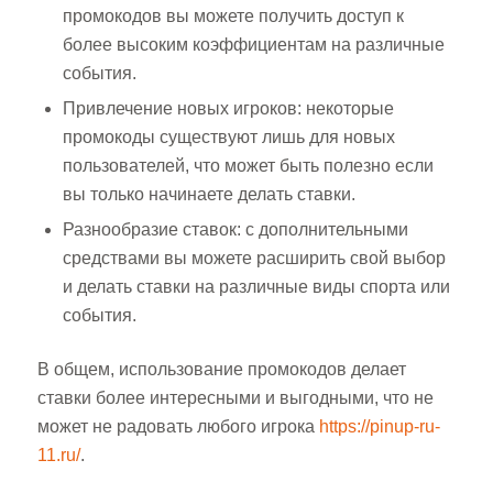
промокодов вы можете получить доступ к
более высоким коэффициентам на различные
события.
Привлечение новых игроков: некоторые
промокоды существуют лишь для новых
пользователей, что может быть полезно если
вы только начинаете делать ставки.
Разнообразие ставок: с дополнительными
средствами вы можете расширить свой выбор
и делать ставки на различные виды спорта или
события.
В общем, использование промокодов делает
ставки более интересными и выгодными, что не
может не радовать любого игрока
https://pinup-ru-
11.ru/
.