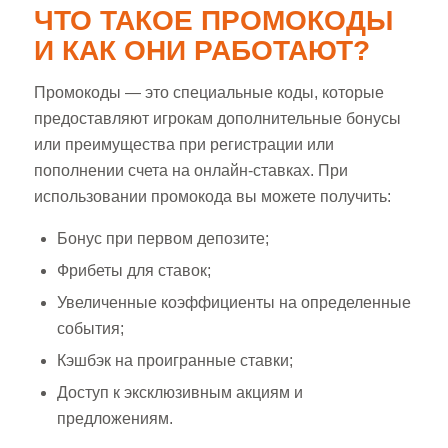
ЧТО ТАКОЕ ПРОМОКОДЫ
И КАК ОНИ РАБОТАЮТ?
Промокоды — это специальные коды, которые
предоставляют игрокам дополнительные бонусы
или преимущества при регистрации или
пополнении счета на онлайн-ставках. При
использовании промокода вы можете получить:
Бонус при первом депозите;
Фрибеты для ставок;
Увеличенные коэффициенты на определенные
события;
Кэшбэк на проигранные ставки;
Доступ к эксклюзивным акциям и
предложениям.