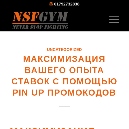
01792732838
UNCATEGORIZED
МАКСИМИЗАЦИЯ
ВАШЕГО ОПЫТА
СТАВОК С ПОМОЩЬЮ
PIN UP ПРОМОКОДОВ