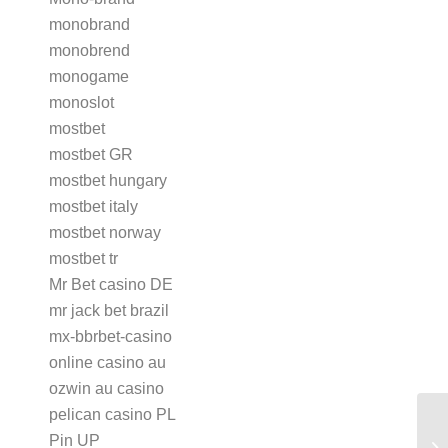
monobrand
monobrend
monogame
monoslot
mostbet
mostbet GR
mostbet hungary
mostbet italy
mostbet norway
mostbet tr
Mr Bet casino DE
mr jack bet brazil
mx-bbrbet-casino
online casino au
ozwin au casino
pelican casino PL
Pl
Pin UP