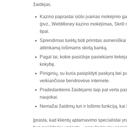
žaidėjas.
Kazino paprastai siūlo įvairias mokėjimo ga
(pvz., WebMoney kazino mokėjimas, Skrill m
tipai.
Sprendimas turėtų būti priimtas asmeniškai 
atitinkamą lošimams skirtą banką.
Pagal tai, kokie pasiūloje pasiekiami tiekėj
kokybę.
Piniginių, su kuria pasipildyti paskyrą bei 
veikiančiose bendrovėse internete.
Pradedantiems žaidėjams taip pat verta pasid
naujokai.
Nemažai žaidimų turi ir lošimo funkciją, ka
Įprasta, kad klientų aptarnavimo specialistai yra