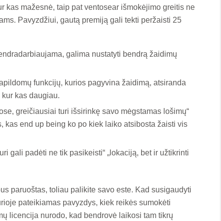
 kas mažesnė, taip pat ventosear išmokėjimo greitis ne
ms. Pavyzdžiui, gautą premiją gali tekti peržaisti 25
 bendradarbiaujama, galima nustatyti bendrą žaidimų
apildomų funkcijų, kurios pagyvina žaidimą, atsiranda
 kur kas daugiau.
se, greičiausiai turi išsirinkę savo mėgstamas lošimų“
 kas end up being ko po kiek laiko atsibosta žaisti vis
gali padėti ne tik pasikeisti“ „lokaciją, bet ir užtikrinti
bus paruoštas, toliau palikite savo este. Kad susigaudyti
urioje pateikiamas pavyzdys, kiek reikės sumokėti
 licencija nurodo, kad bendrovė laikosi tam tikrų