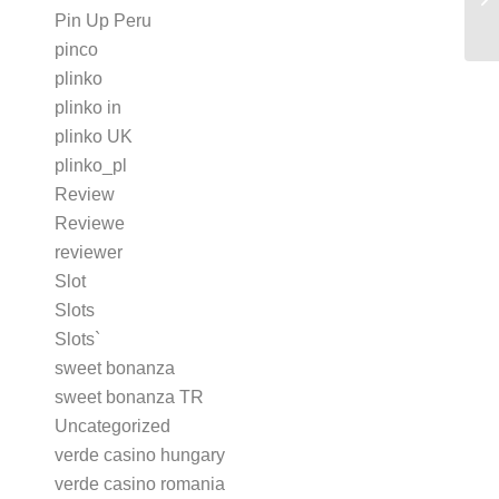
Be
Pin Up Peru
pinco
plinko
plinko in
plinko UK
plinko_pl
Review
Reviewe
reviewer
Slot
Slots
Slots`
sweet bonanza
sweet bonanza TR
Uncategorized
verde casino hungary
verde casino romania