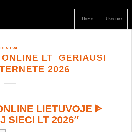
Home
Über uns
REVIEWE
ONLINE LT ️ GERIAUSI
NTERNETE 2026
ONLINE LIETUVOJE ᐈ
SIECI LT 2026″