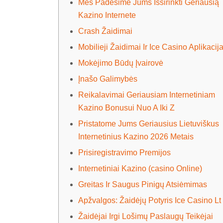
Mes Padėsime Jums Išsirinkti Geriausią
Kazino Internete
Crash Žaidimai
Mobilieji Žaidimai Ir Ice Casino Aplikacij
Mokėjimo Būdų Įvairovė
Įnašo Galimybės
Reikalavimai Geriausiam Internetiniam
Kazino Bonusui Nuo A Iki Z
Pristatome Jums Geriausius Lietuviškus
Internetinius Kazino 2026 Metais
Prisiregistravimo Premijos
Internetiniai Kazino (casino Online)
Greitas Ir Saugus Pinigų Atsiėmimas
Apžvalgos: Žaidėjų Potyris Ice Casino Lt
Žaidėjai Irgi Lošimų Paslaugų Teikėjai