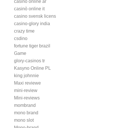
casino online ar
casinò online it
casino svensk licens
casino-glory india
crazy time
csdino
fortune tiger brazil
Game
glory-casinos tr
Kasyno Online PL
king johnnie
Maxi reviewe
mini-review
Mini-reviews
mombrand
mono brand
mono slot
Mono-brand