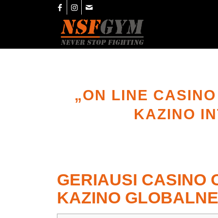
„ON LINE CASINO 
KAZINO I
GERIAUSI CASINO 
KAZINO GLOBALNEJ 