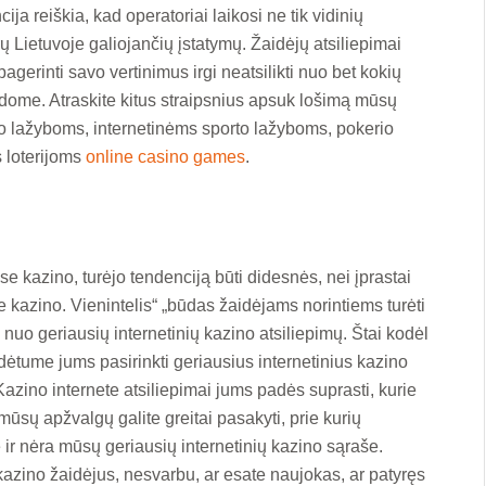
cija reiškia, kad operatoriai laikosi ne tik vidinių
drų Lietuvoje galiojančių įstatymų. Žaidėjų atsiliepimai
erinti savo vertinimus irgi neatsilikti nuo bet kokių
eidome. Atraskite kitus straipsnius apsuk lošimą mūsų
rto lažyboms, internetinėms sporto lažyboms, pokerio
 loterijoms
online casino games
.
se kazino, turėjo tendenciją būti didesnės, nei įprastai
e kazino. Vienintelis“ „būdas žaidėjams norintiems turėti
i nuo geriausių internetinių kazino atsiliepimų. Štai kodėl
ėtume jums pasirinkti geriausius internetinius kazino
Kazino internete atsiliepimai jums padės suprasti, kurie
mūsų apžvalgų galite greitai pasakyti, prie kurių
jie ir nėra mūsų geriausių internetinių kazino sąraše.
azino žaidėjus, nesvarbu, ar esate naujokas, ar patyręs