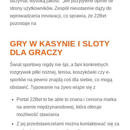
utrzymać wysoką jakość“ „we pozytywne opinie se
strony użytkowników. Zespół nieustannie dąży do
wprowadzania innowacji, co sprawia, że 22Bet
pozostaje na
GRY W KASYNIE I SLOTY
DLA GRACZY
Świat sportowy nigdy nie śpi, a fani konkretnych
rozgrywek piłki nożnej, tenisa, koszykówki czy e-
sportów na pewno znajdą coś dla siebie, co mogą
obstawić. Typowanie na żywo wiąże się z
Portal 22Bet to be able to znana i ceniona marka
na arenie międzynarodowej, która oferuje
możliwość stawiania
Z jej przedstawicielami można kontaktować się za