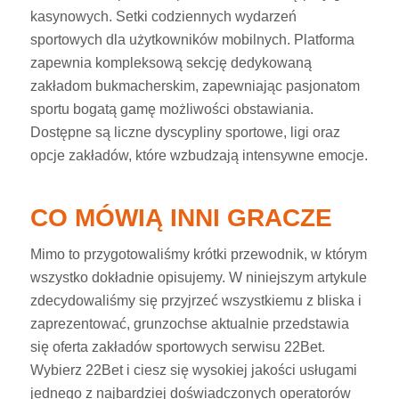
kasynowych. Setki codziennych wydarzeń
sportowych dla użytkowników mobilnych. Platforma
zapewnia kompleksową sekcję dedykowaną
zakładom bukmacherskim, zapewniając pasjonatom
sportu bogatą gamę możliwości obstawiania.
Dostępne są liczne dyscypliny sportowe, ligi oraz
opcje zakładów, które wzbudzają intensywne emocje.
CO MÓWIĄ INNI GRACZE
Mimo to przygotowaliśmy krótki przewodnik, w którym
wszystko dokładnie opisujemy. W niniejszym artykule
zdecydowaliśmy się przyjrzeć wszystkiemu z bliska i
zaprezentować, grunzochse aktualnie przedstawia
się oferta zakładów sportowych serwisu 22Bet.
Wybierz 22Bet i ciesz się wysokiej jakości usługami
jednego z najbardziej doświadczonych operatorów