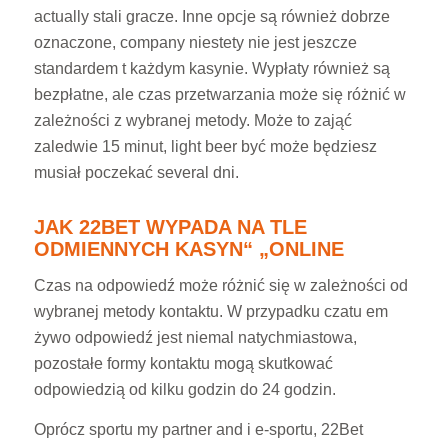
actually stali gracze. Inne opcje są również dobrze
oznaczone, company niestety nie jest jeszcze
standardem t każdym kasynie. Wypłaty również są
bezpłatne, ale czas przetwarzania może się różnić w
zależności z wybranej metody. Może to zająć
zaledwie 15 minut, light beer być może będziesz
musiał poczekać several dni.
JAK 22BET WYPADA NA TLE
ODMIENNYCH KASYN“ „ONLINE
Czas na odpowiedź może różnić się w zależności od
wybranej metody kontaktu. W przypadku czatu em
żywo odpowiedź jest niemal natychmiastowa,
pozostałe formy kontaktu mogą skutkować
odpowiedzią od kilku godzin do 24 godzin.
Oprócz sportu my partner and i e-sportu, 22Bet