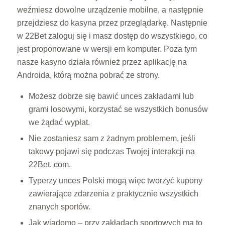
weźmiesz dowolne urządzenie mobilne, a następnie
przejdziesz do kasyna przez przeglądarkę. Następnie
w 22Bet zaloguj się i masz dostęp do wszystkiego, co
jest proponowane w wersji em komputer. Poza tym
nasze kasyno działa również przez aplikację na
Androida, którą można pobrać ze strony.
Możesz dobrze się bawić unces zakładami lub
grami losowymi, korzystać se wszystkich bonusów
we żądać wypłat.
Nie zostaniesz sam z żadnym problemem, jeśli
takowy pojawi się podczas Twojej interakcji na
22Bet. com.
Typerzy unces Polski mogą więc tworzyć kupony
zawierające zdarzenia z praktycznie wszystkich
znanych sportów.
Jak wiadomo – przy zakładach sportowych ma to