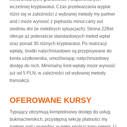
wcześniej kryptowalut. Czas przetwarzania wypłat
różni się w zależności z wybranej metody my partner
and i może wynosić z piętnastu minut carry out
siedmiu dni (w niektórych sytuacjach). Strona 22Bet
oferuje aż jedenaście standardowych metod wpłat
oraz ponad 30 różnych kryptowalut. Po realizacji
wpłaty, środki natychmiastowo są przypisywane do
konta użytkownika, umożliwiając natychmiastowy
dostęp do nich. Minimalny limit wpłaty może wynosić
już od 5 PLN, w zależności od wybranej metody
transakcji.
OFEROWANE KURSY
Typujący otrzymują kompleksowy dostęp do usług
bukmacherskich, przystępną sekcję płatności my
partner and i wygodny, w pełni spolszczony serwis. U