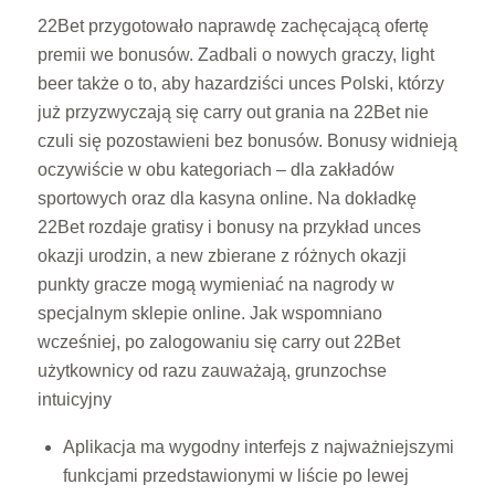
22Bet przygotowało naprawdę zachęcającą ofertę
premii we bonusów. Zadbali o nowych graczy, light
beer także o to, aby hazardziści unces Polski, którzy
już przyzwyczają się carry out grania na 22Bet nie
czuli się pozostawieni bez bonusów. Bonusy widnieją
oczywiście w obu kategoriach – dla zakładów
sportowych oraz dla kasyna online. Na dokładkę
22Bet rozdaje gratisy i bonusy na przykład unces
okazji urodzin, a new zbierane z różnych okazji
punkty gracze mogą wymieniać na nagrody w
specjalnym sklepie online. Jak wspomniano
wcześniej, po zalogowaniu się carry out 22Bet
użytkownicy od razu zauważają, grunzochse
intuicyjny
Aplikacja ma wygodny interfejs z najważniejszymi
funkcjami przedstawionymi w liście po lewej