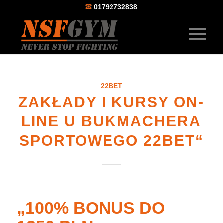
01792732838
22BET
ZAKŁADY I KURSY ON-
LINE U BUKMACHERA
SPORTOWEGO 22BET“
„100% BONUS DO