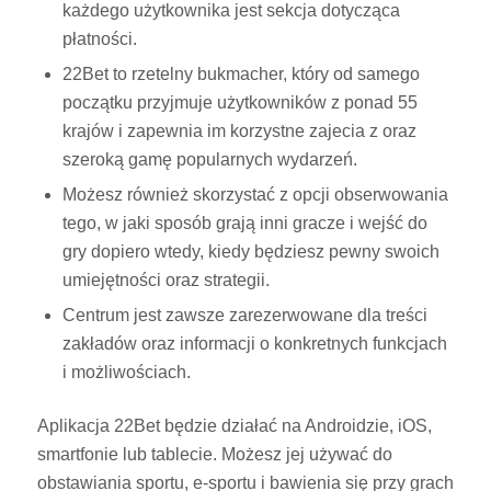
każdego użytkownika jest sekcja dotycząca
płatności.
22Bet to rzetelny bukmacher, który od samego
początku przyjmuje użytkowników z ponad 55
krajów i zapewnia im korzystne zajecia z oraz
szeroką gamę popularnych wydarzeń.
Możesz również skorzystać z opcji obserwowania
tego, w jaki sposób grają inni gracze i wejść do
gry dopiero wtedy, kiedy będziesz pewny swoich
umiejętności oraz strategii.
Centrum jest zawsze zarezerwowane dla treści
zakładów oraz informacji o konkretnych funkcjach
i możliwościach.
Aplikacja 22Bet będzie działać na Androidzie, iOS,
smartfonie lub tablecie. Możesz jej używać do
obstawiania sportu, e-sportu i bawienia się przy grach