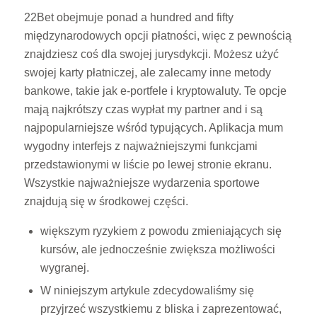
22Bet obejmuje ponad a hundred and fifty
międzynarodowych opcji płatności, więc z pewnością
znajdziesz coś dla swojej jurysdykcji. Możesz użyć
swojej karty płatniczej, ale zalecamy inne metody
bankowe, takie jak e-portfele i kryptowaluty. Te opcje
mają najkrótszy czas wypłat my partner and i są
najpopularniejsze wśród typujących. Aplikacja mum
wygodny interfejs z najważniejszymi funkcjami
przedstawionymi w liście po lewej stronie ekranu.
Wszystkie najważniejsze wydarzenia sportowe
znajdują się w środkowej części.
większym ryzykiem z powodu zmieniających się
kursów, ale jednocześnie zwiększa możliwości
wygranej.
W niniejszym artykule zdecydowaliśmy się
przyjrzeć wszystkiemu z bliska i zaprezentować,