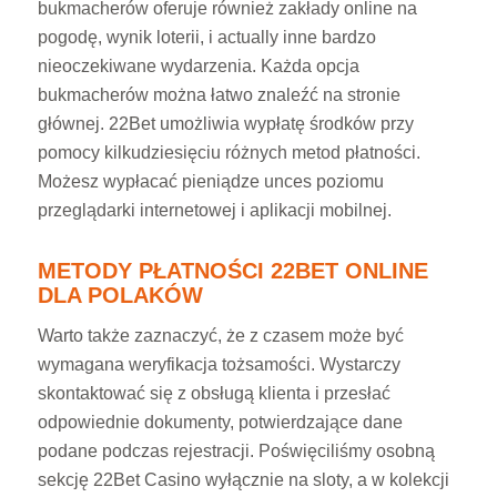
bukmacherów oferuje również zakłady online na
pogodę, wynik loterii, i actually inne bardzo
nieoczekiwane wydarzenia. Każda opcja
bukmacherów można łatwo znaleźć na stronie
głównej. 22Bet umożliwia wypłatę środków przy
pomocy kilkudziesięciu różnych metod płatności.
Możesz wypłacać pieniądze unces poziomu
przeglądarki internetowej i aplikacji mobilnej.
METODY PŁATNOŚCI 22BET ONLINE
DLA POLAKÓW
Warto także zaznaczyć, że z czasem może być
wymagana weryfikacja tożsamości. Wystarczy
skontaktować się z obsługą klienta i przesłać
odpowiednie dokumenty, potwierdzające dane
podane podczas rejestracji. Poświęciliśmy osobną
sekcję 22Bet Casino wyłącznie na sloty, a w kolekcji