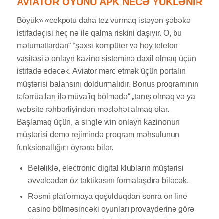
AVIATOR OYUNU APK NECƏ YÜKLƏNIR
Böyük» «cekpotu daha tez vurmaq istəyən şəbəkə
istifadəçisi heç nə ilə qalma riskini daşıyır. O, bu
məlumatlardan” “şəxsi kompüter və hoy telefon
vasitəsilə onlayn kazino sisteminə daxil olmaq üçün
istifadə edəcək. Aviator mərc etmək üçün portalın
müştərisi balansını doldurmalıdır. Bonus proqramının
təfərrüatları ilə müvafiq bölmədə“ „tanış olmaq və ya
website rəhbərliyindən məsləhət almaq olar.
Başlamaq üçün, a single win onlayn kazinonun
müştərisi demo rejimində proqram məhsulunun
funksionallığını öyrənə bilər.
Beləliklə, electronic digital klubların müştərisi
əvvəlcədən öz taktikasını formalaşdıra biləcək.
Rəsmi platformaya qoşulduqdan sonra on line
casino bölməsindəki oyunları provayderinə görə