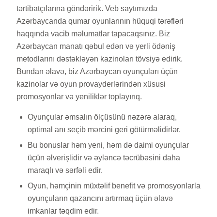
tərtibatçılarına göndəririk. Veb saytımızda
Azərbaycanda qumar oyunlarının hüquqi tərəfləri
haqqında vacib məlumatlar tapacaqsınız. Biz
Azərbaycan manatı qəbul edən və yerli ödəniş
metodlarını dəstəkləyən kazinoları tövsiyə edirik.
Bundan əlavə, biz Azərbaycan oyunçuları üçün
kazinolar və oyun provayderlərindən xüsusi
promosyonlar və yeniliklər toplayırıq.
Oyunçular əmsalın ölçüsünü nəzərə alaraq,
optimal anı seçib mərcini geri götürməlidirlər.
Bu bonuslar həm yeni, həm də daimi oyunçular
üçün əlverişlidir və əyləncə təcrübəsini daha
maraqlı və sərfəli edir.
Oyun, həmçinin müxtəlif benefit və promosyonlarla
oyunçuların qazancını artırmaq üçün əlavə
imkanlar təqdim edir.