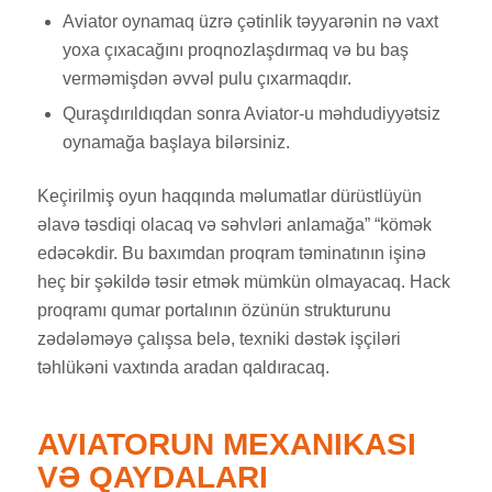
Aviator oynamaq üzrə çətinlik təyyarənin nə vaxt
yoxa çıxacağını proqnozlaşdırmaq və bu baş
verməmişdən əvvəl pulu çıxarmaqdır.
Quraşdırıldıqdan sonra Aviator-u məhdudiyyətsiz
oynamağa başlaya bilərsiniz.
Keçirilmiş oyun haqqında məlumatlar dürüstlüyün
əlavə təsdiqi olacaq və səhvləri anlamağa” “kömək
edəcəkdir. Bu baxımdan proqram təminatının işinə
heç bir şəkildə təsir etmək mümkün olmayacaq. Hack
proqramı qumar portalının özünün strukturunu
zədələməyə çalışsa belə, texniki dəstək işçiləri
təhlükəni vaxtında aradan qaldıracaq.
AVIATORUN MEXANIKASI
VƏ QAYDALARI