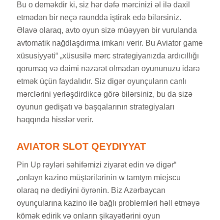
Bu o deməkdir ki, siz hər dəfə mərcinizi əl ilə daxil
etmədən bir neçə raundda iştirak edə bilərsiniz.
Əlavə olaraq, avto oyun sizə müəyyən bir vurulanda
avtomatik nağdlaşdırma imkanı verir. Bu Aviator game
xüsusiyyəti“ „xüsusilə mərc strategiyanızda ardıcıllığı
qorumaq və daimi nəzarət olmadan oyununuzu idarə
etmək üçün faydalıdır. Siz digər oyunçuların canlı
mərclərini yerləşdirdikcə görə bilərsiniz, bu da sizə
oyunun gedişatı və başqalarının strategiyaları
haqqında hisslər verir.
AVIATOR SLOT QEYDIYYAT
Pin Up rəyləri səhifəmizi ziyarət edin və digər“
„onlayn kazino müştərilərinin w tamtym miejscu
olaraq nə dediyini öyrənin. Biz Azərbaycan
oyunçularına kazino ilə bağlı problemləri həll etməyə
kömək edirik və onların şikayətlərini oyun