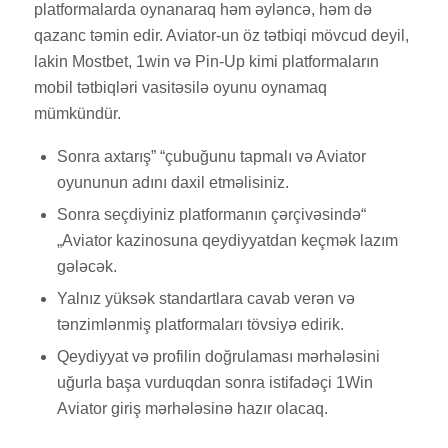
platformalarda oynanaraq həm əyləncə, həm də
qazanc təmin edir. Aviator-un öz tətbiqi mövcud deyil,
lakin Mostbet, 1win və Pin-Up kimi platformaların
mobil tətbiqləri vasitəsilə oyunu oynamaq
mümkündür.
Sonra axtarış” “çubuğunu tapmalı və Aviator
oyununun adını daxil etməlisiniz.
Sonra seçdiyiniz platformanın çərçivəsində“
„Aviator kazinosuna qeydiyyatdan keçmək lazım
gələcək.
Yalnız yüksək standartlara cavab verən və
tənzimlənmiş platformaları tövsiyə edirik.
Qeydiyyat və profilin doğrulaması mərhələsini
uğurla başa vurduqdan sonra istifadəçi 1Win
Aviator giriş mərhələsinə hazır olacaq.