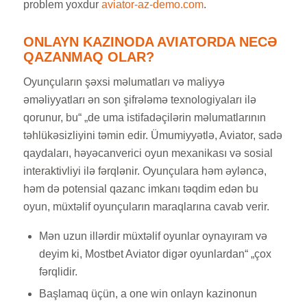
problem yoxdur
aviator-az-demo.com
.
ONLAYN KAZINODA AVIATORDA NECƏ
QAZANMAQ OLAR?
Oyunçuların şəxsi məlumatları və maliyyə
əməliyyatları ən son şifrələmə texnologiyaları ilə
qorunur, bu“ „de uma istifadəçilərin məlumatlarının
təhlükəsizliyini təmin edir. Ümumiyyətlə, Aviator, sadə
qaydaları, həyəcanverici oyun mexanikası və sosial
interaktivliyi ilə fərqlənir. Oyunçulara həm əyləncə,
həm də potensial qazanc imkanı təqdim edən bu
oyun, müxtəlif oyunçuların maraqlarına cavab verir.
Mən uzun illərdir müxtəlif oyunlar oynayıram və
deyim ki, Mostbet Aviator digər oyunlardan“ „çox
fərqlidir.
Başlamaq üçün, a one win onlayn kazinonun