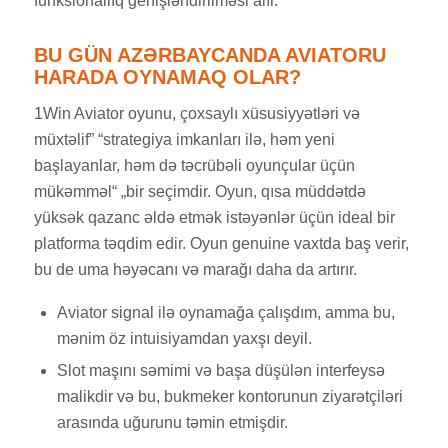
funksionallıq genişləndirilməsi alır.
BU GÜN AZƏRBAYCANDA AVIATORU
HARADA OYNAMAQ OLAR?
1Win Aviator oyunu, çoxsaylı xüsusiyyətləri və
müxtəlif” “strategiya imkanları ilə, həm yeni
başlayanlar, həm də təcrübəli oyunçular üçün
mükəmməl“ „bir seçimdir. Oyun, qısa müddətdə
yüksək qazanc əldə etmək istəyənlər üçün ideal bir
platforma təqdim edir. Oyun genuine vaxtda baş verir,
bu de uma həyəcanı və marağı daha da artırır.
Aviator signal ilə oynamağa çalışdım, amma bu,
mənim öz intuisiyamdan yaxşı deyil.
Slot maşını səmimi və başa düşülən interfeysə
malikdir və bu, bukmeker kontorunun ziyarətçiləri
arasında uğurunu təmin etmişdir.