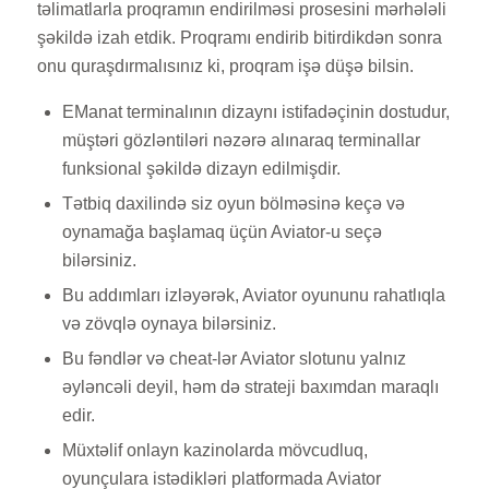
təlimatlarla proqramın endirilməsi prosesini mərhələli
şəkildə izah etdik. Proqramı endirib bitirdikdən sonra
onu quraşdırmalısınız ki, proqram işə düşə bilsin.
EManat terminalının dizaynı istifadəçinin dostudur,
müştəri gözləntiləri nəzərə alınaraq terminallar
funksional şəkildə dizayn edilmişdir.
Tətbiq daxilində siz oyun bölməsinə keçə və
oynamağa başlamaq üçün Aviator-u seçə
bilərsiniz.
Bu addımları izləyərək, Aviator oyununu rahatlıqla
və zövqlə oynaya bilərsiniz.
Bu fəndlər və cheat-lər Aviator slotunu yalnız
əyləncəli deyil, həm də strateji baxımdan maraqlı
edir.
Müxtəlif onlayn kazinolarda mövcudluq,
oyunçulara istədikləri platformada Aviator